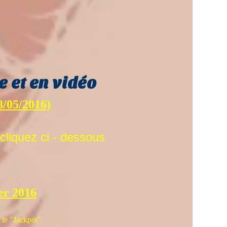
e et en vidéo
8/05/2016)
 cliquez ci - dessous
ier 2016
r le "Jackpot"