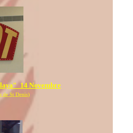
balaya" 14 Novembre
ub de St Denis)